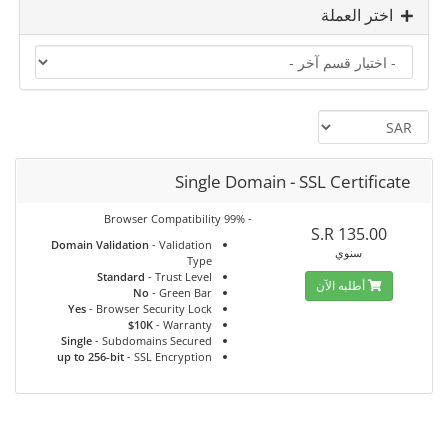
اختر العملة
Single Domain - SSL Certificate
- 99% Browser Compatibility
135.00 S.R
Domain Validation
- Validation
سنوي
Type
Standard
- Trust Level
أطلبه الآن
No
- Green Bar
Yes
- Browser Security Lock
$10K
- Warranty
Single
- Subdomains Secured
up to 256-bit
- SSL Encryption