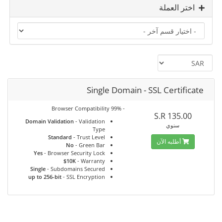
اختر العملة
Single Domain - SSL Certificate
- 99% Browser Compatibility
135.00 S.R
Domain Validation
- Validation
سنوي
Type
Standard
- Trust Level
أطلبه الآن
No
- Green Bar
Yes
- Browser Security Lock
$10K
- Warranty
Single
- Subdomains Secured
up to 256-bit
- SSL Encryption