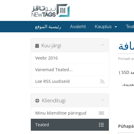
Tea
Kauplus
Avaleht
رئيسية الموقع
افة
Kuu järgi
Veebr 2016
Portaali a
Vanemad Teated...
حرصا منا في نيوتاقز لتقديم خدماتنا بأفضل جودة ممكن قمنا بترقية كافة عتاد خوادمنا ( من معالجتا و رام و اسستخدام اجهزه التخزين السريعة SSD )
Loe RSS uudiseid
جديدة،
Klienditugi
Minu klienditoe päringud
Teated
Pühapäe