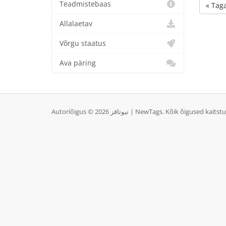
Teadmistebaas
« Taga
Allalaetav
Võrgu staatus
Ava päring
Autoriõigus ©  نيوتاقز | NewTags. Kõik õigused kaitstud.