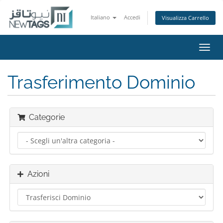
Italiano
Accedi
Visualizza Carrello
Attiv
Navi
Trasferimento Dominio
Categorie
Azioni