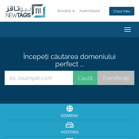
Română
Autentificare
Coșul meu
Navi
Toggl
Începeți căutarea domeniului
perfect ...
DOMENII
HOSTING