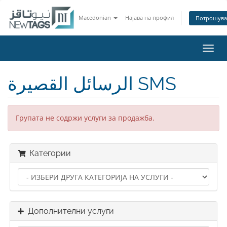
Macedonian
Најава на профил
Потрошува
Вклу
ја
нави
الرسائل القصيرة SMS
Групата не содржи услуги за продажба.
Категории
Дополнителни услуги