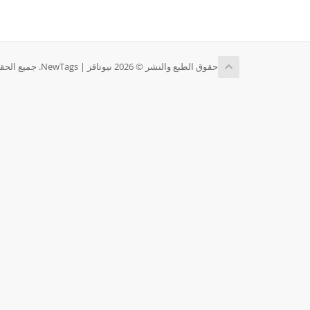
حقوق الطبع والنشر © 2026 نيوتاقز | NewTags. جميع الحقوق محفوظة.