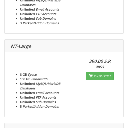
Unlimited
MySQL/MariaDB
Databases
Unlimited
Email Accounts
Unlimited
FTP Accounts
Unlimited
Sub Domains
3
Parked/Addon Domains
NT-Large
390.00 S.R
רבעוני
8 GB
Space
הזמינו עכשיו
100 GB
Bandwidth
Unlimited
MySQL/MariaDB
Databases
Unlimited
Email Accounts
Unlimited
FTP Accounts
Unlimited
Sub Domains
5
Parked/Addon Domains