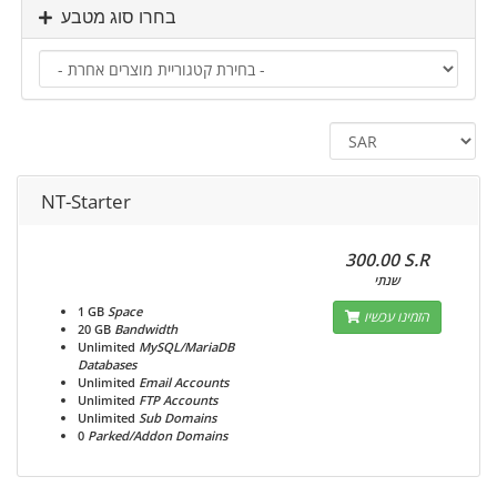
בחרו סוג מטבע
NT-Starter
300.00 S.R
שנתי
1 GB
Space
הזמינו עכשיו
20 GB
Bandwidth
Unlimited
MySQL/MariaDB
Databases
Unlimited
Email Accounts
Unlimited
FTP Accounts
Unlimited
Sub Domains
0
Parked/Addon Domains