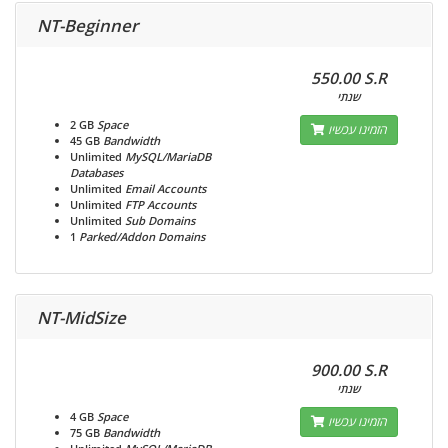
NT-Beginner
550.00 S.R
שנתי
2 GB
Space
הזמינו עכשיו
45 GB
Bandwidth
Unlimited
MySQL/MariaDB
Databases
Unlimited
Email Accounts
Unlimited
FTP Accounts
Unlimited
Sub Domains
1
Parked/Addon Domains
NT-MidSize
900.00 S.R
שנתי
4 GB
Space
הזמינו עכשיו
75 GB
Bandwidth