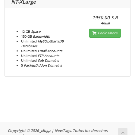
NT-XLarge
1950.00 S.R
Anual
12 GB
Space
Pedir Ahora
150 GB
Bandwidth
Unlimited
MySQL/MariaDB
Databases
Unlimited
Email Accounts
Unlimited
FTP Accounts
Unlimited
Sub Domains
5
Parked/Addon Domains
Copyright © 2026 نيوتاقز | NewTags. Todos los derechos