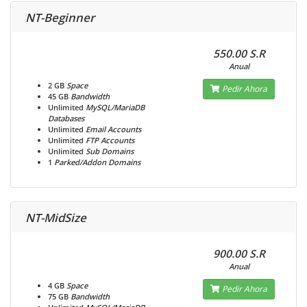
NT-Beginner
550.00 S.R
Anual
2 GB
Space
Pedir Ahora
45 GB
Bandwidth
Unlimited
MySQL/MariaDB
Databases
Unlimited
Email Accounts
Unlimited
FTP Accounts
Unlimited
Sub Domains
1
Parked/Addon Domains
NT-MidSize
900.00 S.R
Anual
4 GB
Space
Pedir Ahora
75 GB
Bandwidth