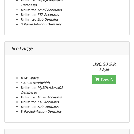
Unlimited
MySQL/MariaDB
Databases
Unlimited
Email Accounts
Unlimited
FTP Accounts
Unlimited
Sub Domains
3
Parked/Addon Domains
NT-Large
390.00 S.R
3 Aylık
8 GB
Space
Satın Al
100 GB
Bandwidth
Unlimited
MySQL/MariaDB
Databases
Unlimited
Email Accounts
Unlimited
FTP Accounts
Unlimited
Sub Domains
5
Parked/Addon Domains