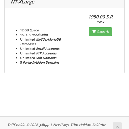
NT-XLarge
1950.00 S.R
Yıllık
12 GB
Space
Satın Al
150 GB
Bandwidth
Unlimited
MySQL/MariaDB
Databases
Unlimited
Email Accounts
Unlimited
FTP Accounts
Unlimited
Sub Domains
5
Parked/Addon Domains
Telif hakkı © 2026 نيوتاقز | NewTags. Tüm Hakları Saklıdır.