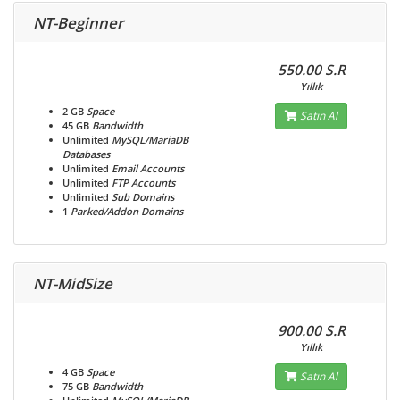
NT-Beginner
550.00 S.R
Yıllık
2 GB
Space
Satın Al
45 GB
Bandwidth
Unlimited
MySQL/MariaDB
Databases
Unlimited
Email Accounts
Unlimited
FTP Accounts
Unlimited
Sub Domains
1
Parked/Addon Domains
NT-MidSize
900.00 S.R
Yıllık
4 GB
Space
Satın Al
75 GB
Bandwidth