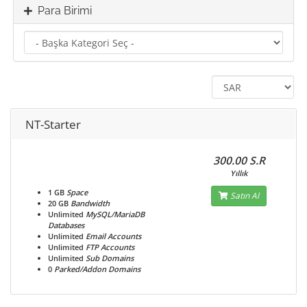
Para Birimi
NT-Starter
300.00 S.R
Yıllık
1 GB
Space
Satın Al
20 GB
Bandwidth
Unlimited
MySQL/MariaDB
Databases
Unlimited
Email Accounts
Unlimited
FTP Accounts
Unlimited
Sub Domains
0
Parked/Addon Domains