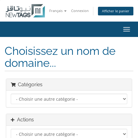
Français
Connexion
Afficher le panier
Bascu
la
navig
Choisissez un nom de
domaine...
Catégories
Actions