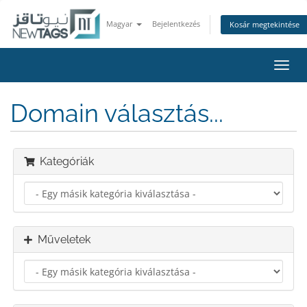
Magyar
Bejelentkezés
Kosár megtekintése
Váltá
a
navig
Domain választás...
Kategóriák
Műveletek