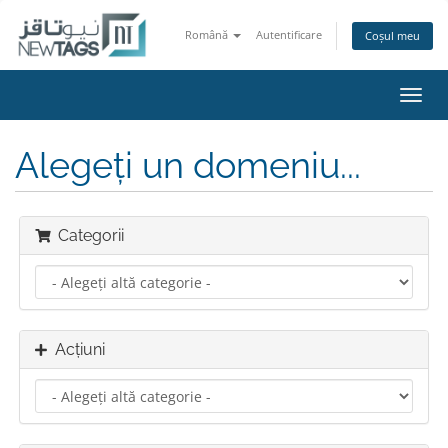
Română
Autentificare
Coșul meu
Navi
Toggl
Alegeți un domeniu...
Categorii
Acțiuni